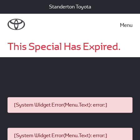
Standerton Toyota
Menu
This Special Has Expired.
[System Widget Error(Menu.Text): error:]
[System Widget Error(Menu.Text): error:]