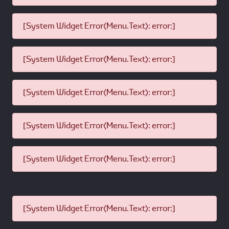
[System Widget Error(Menu.Text): error:]
[System Widget Error(Menu.Text): error:]
[System Widget Error(Menu.Text): error:]
[System Widget Error(Menu.Text): error:]
[System Widget Error(Menu.Text): error:]
[System Widget Error(Menu.Text): error:]