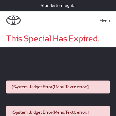
Standerton Toyota
Menu
This Special Has Expired.
[System Widget Error(Menu.Text): error:]
[System Widget Error(Menu.Text): error:]